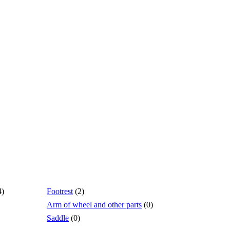
4)
Footrest
(2)
Arm of wheel and other parts
(0)
Saddle
(0)