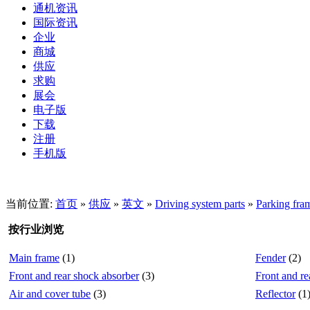
通机资讯
国际资讯
企业
商城
供应
求购
展会
电子版
下载
注册
手机版
当前位置:
首页
»
供应
»
英文
»
Driving system parts
»
Parking fra
按行业浏览
Main frame
(1)
Fender
(2)
Front and rear shock absorber
(3)
Front and re
Air and cover tube
(3)
Reflector
(1