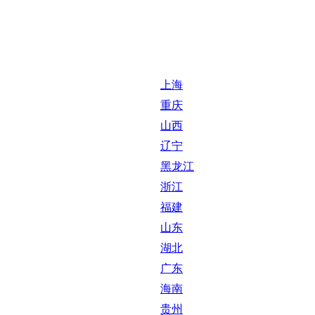
上海
重庆
山西
辽宁
黑龙江
浙江
福建
山东
湖北
广东
海南
贵州