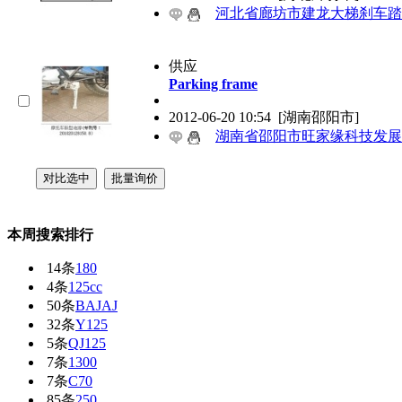
河北省廊坊市建龙大梯刹车踏
供应
Parking frame
2012-06-20 10:54
[湖南邵阳市]
湖南省邵阳市旺家缘科技发展
本周搜索排行
14条
180
4条
125cc
50条
BAJAJ
32条
Y125
5条
QJ125
7条
1300
7条
C70
85条
250