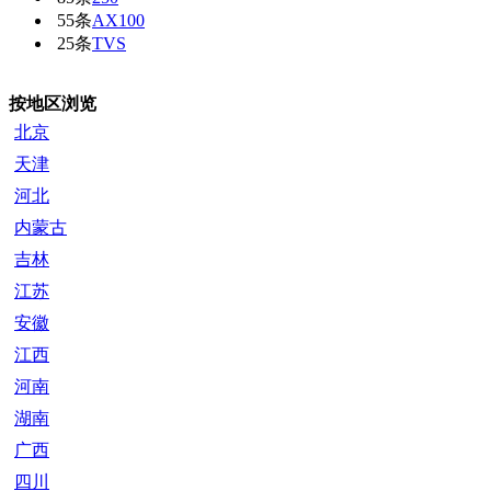
55条
AX100
25条
TVS
按地区浏览
北京
天津
河北
内蒙古
吉林
江苏
安徽
江西
河南
湖南
广西
四川