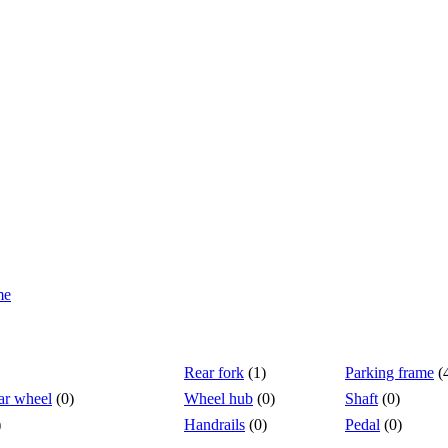
me
Rear fork
(1)
Parking frame
(
ar wheel
(0)
Wheel hub
(0)
Shaft
(0)
)
Handrails
(0)
Pedal
(0)