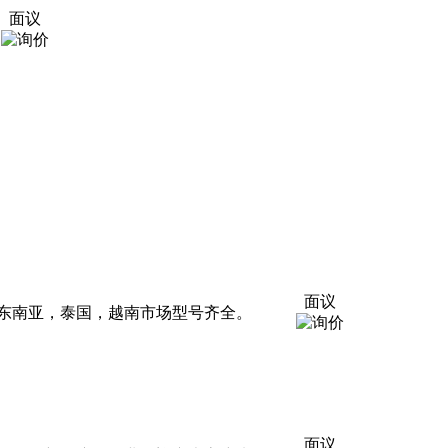
面议
面议
东南亚，泰国，越南市场型号齐全。
面议