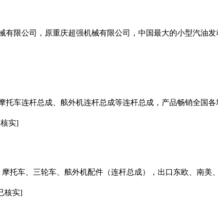
械有限公司，原重庆超强机械有限公司，中国最大的小型汽油发动
摩托车连杆总成、舷外机连杆总成等连杆总成，产品畅销全国各
已核实]
、摩托车、三轮车、舷外机配件（连杆总成），出口东欧、南美
已核实]