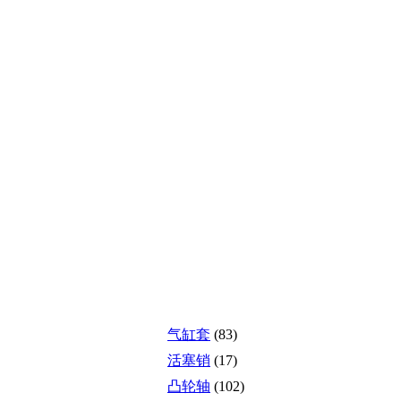
气缸套
(83)
活塞销
(17)
凸轮轴
(102)