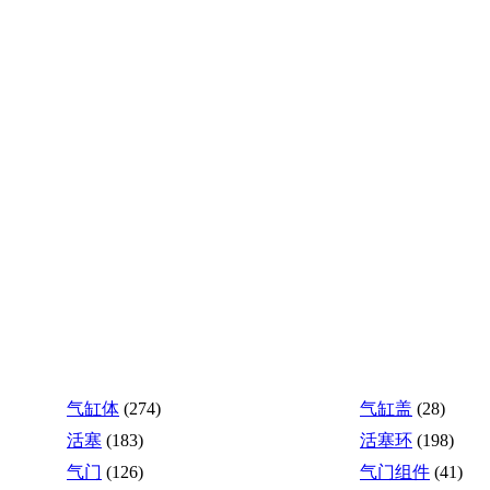
气缸体
(274)
气缸盖
(28)
活塞
(183)
活塞环
(198)
气门
(126)
气门组件
(41)