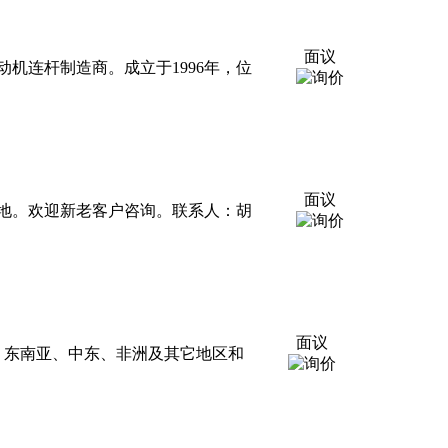
面议
机连杆制造商。成立于1996年，位
面议
地。欢迎新老客户咨询。联系人：胡
面议
、东南亚、中东、非洲及其它地区和