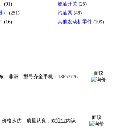
）
(91)
燃油开关
(25)
器）
(251)
汽油泵
(48)
件
(16)
其他发动机零件
(109)
面议
洲，型号齐全手机：18657776
面议
批。价格从优，质量从良，欢迎业内识