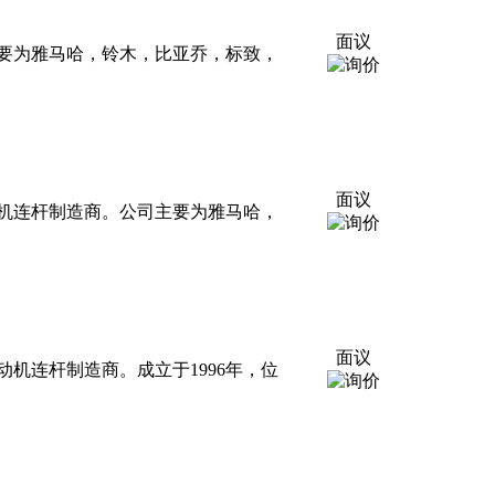
面议
要为雅马哈，铃木，比亚乔，标致，
面议
机连杆制造商。公司主要为雅马哈，
面议
机连杆制造商。成立于1996年，位