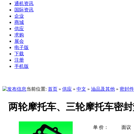
通机资讯
国际资讯
企业
商城
供应
求购
展会
电子版
下载
注册
手机版
当前位置:
首页
»
供应
»
中文
»
油品及其他
»
密封件
两轮摩托车、三轮摩托车密封
单 价：
面议