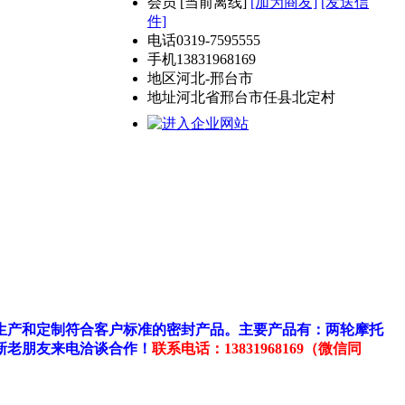
会员
[
当前离线
]
[加为商友]
[发送信
件]
电话
0319-7595555
手机
13831968169
地区
河北-邢台市
地址
河北省邢台市任县北定村
生产和定制符合客户标准的密封产品。主要产品有：两轮摩托
新老朋友来电洽谈合作！
联系电话：13831968169（微信同