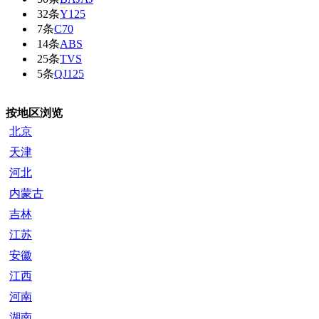
32条
Y125
7条
C70
14条
ABS
25条
TVS
5条
QJ125
按地区浏览
北京
天津
河北
内蒙古
吉林
江苏
安徽
江西
河南
湖南