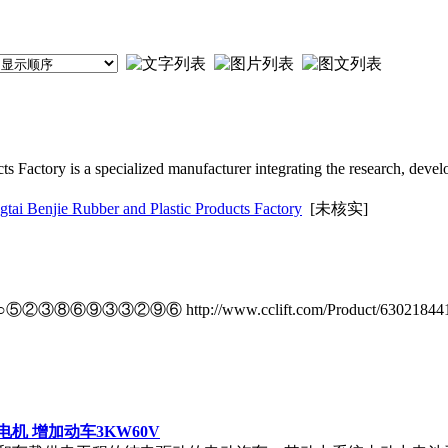
s Factory is a specialized manufacturer integrating the research, deve
ie Rubber and Plastic Products Factory
[未核实]
③②⑨⑥ http://www.cclift.com/Product/630218
机 增加动车3KW60V