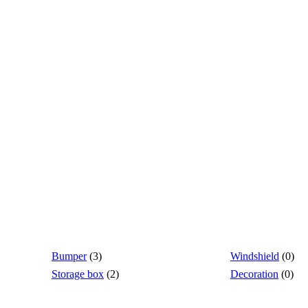
Bumper
(3)
Windshield
(0)
Storage box
(2)
Decoration
(0)