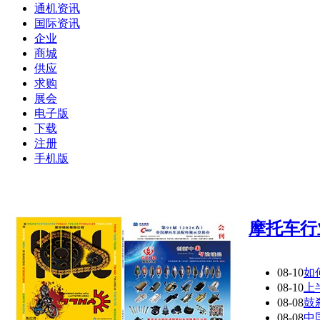
通机资讯
国际资讯
企业
商城
供应
求购
展会
电子版
下载
注册
手机版
摩托车行
08-10
如
08-10
上
08-08
鼓
08-08
中