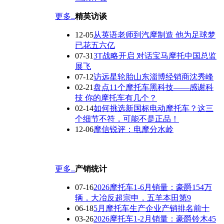
更多..
精英访谈
12-05
从英语老师到汽摩制造 他为足球梦
已花五六亿
07-31
3T战略开启 对话宝马摩托中国总监
展飞
07-12
访远星轮胎山东淄博经销商沈秀峰
02-21
盘点11个摩托车黑科技——感谢科
技 你的摩托车有几个？
02-14
如何挑选新国标电动摩托车？这三
个细节不符，可能不是正品！
12-06
摩信锐评：电摩分水岭
更多..
产销统计
07-16
2026摩托车1-6月销量：豪爵154万
辆，大冶反超宗申，五羊本田第9
06-18
5月摩托车生产企业产销排名前十
03-26
2026摩托车1-2月销量：豪爵铃木45