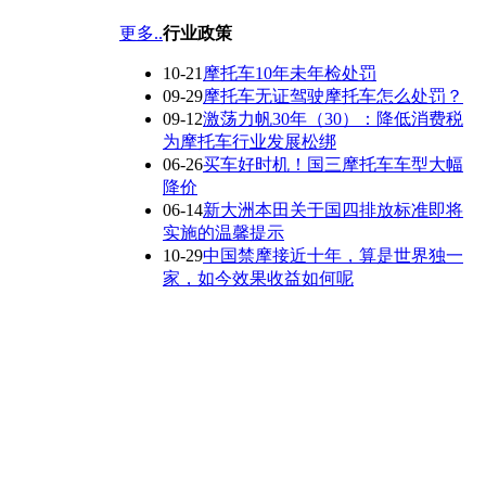
更多..
行业政策
10-21
摩托车10年未年检处罚
09-29
摩托车无证驾驶摩托车怎么处罚？
09-12
激荡力帆30年（30）：降低消费税
为摩托车行业发展松绑
06-26
买车好时机！国三摩托车车型大幅
降价
06-14
新大洲本田关于国四排放标准即将
实施的温馨提示
10-29
中国禁摩接近十年，算是世界独一
家，如今效果收益如何呢