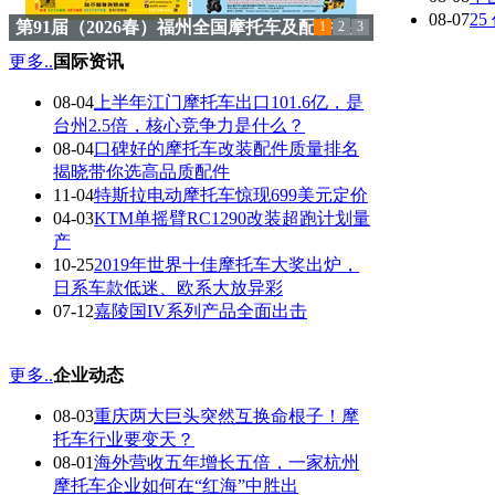
08-07
2
第91届（2026春）福州全国摩托车及配件展
1
2
3
示交易会会刊
更多..
国际资讯
08-04
上半年江门摩托车出口101.6亿，是
台州2.5倍，核心竞争力是什么？
08-04
口碑好的摩托车改装配件质量排名
揭晓带你选高品质配件
11-04
特斯拉电动摩托车惊现699美元定价
04-03
KTM单摇臂RC1290改装超跑计划量
产
10-25
2019年世界十佳摩托车大奖出炉，
日系车款低迷、欧系大放异彩
07-12
嘉陵国IV系列产品全面出击
更多..
企业动态
08-03
重庆两大巨头突然互换命根子！摩
托车行业要变天？
08-01
海外营收五年增长五倍，一家杭州
摩托车企业如何在“红海”中胜出