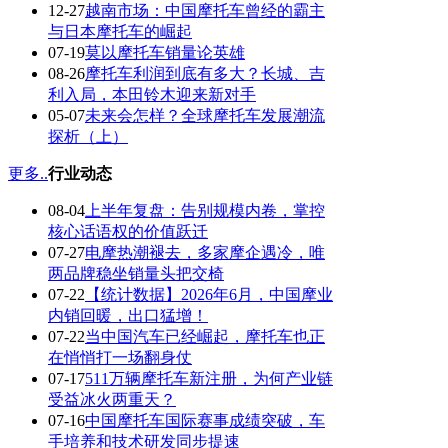
12-27
越南市场：中国摩托车曾经的霸主
与日本摩托车的崛起
07-19
莫以摩托车销量论英雄
08-26
摩托车利润到底有多大？长城、吉
利入局，本田铃木迎来新对手
05-07
未来会怎样？全球摩托车发展潮流
探析（上）
更多..
行业动态
08-04
上半年复盘：告别规模内卷，掌控
核心话语权的价值跃迁
07-27
电摩热潮褪去，多家摩企遇冷，唯
两品牌稳坐销量头把交椅
07-22
【统计数据】2026年6月，中国摩业
内销回暖，出口猛增！
07-22
当中国汽车已经崛起，摩托车也正
在悄悄打一场翻身仗
07-17
511万辆摩托车新注册，为何产业链
受益冰火两重天？
07-16
中国摩托车国际赛事成绩突破，车
手培养和技术研发同步提速