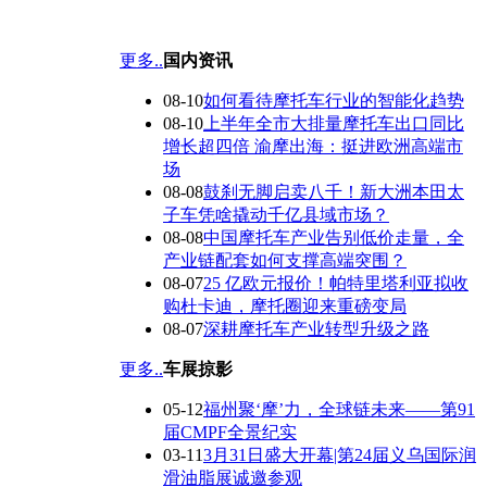
更多..
国内资讯
08-10
如何看待摩托车行业的智能化趋势
08-10
上半年全市大排量摩托车出口同比
增长超四倍 渝摩出海：挺进欧洲高端市
场
08-08
鼓刹无脚启卖八千！新大洲本田太
子车凭啥撬动千亿县域市场？
08-08
中国摩托车产业告别低价走量，全
产业链配套如何支撑高端突围？
08-07
25 亿欧元报价！帕特里塔利亚拟收
购杜卡迪，摩托圈迎来重磅变局
08-07
深耕摩托车产业转型升级之路
更多..
车展掠影
05-12
福州聚‘摩’力，全球链未来——第91
届CMPF全景纪实
03-11
3月31日盛大开幕|第24届义乌国际润
滑油脂展诚邀参观