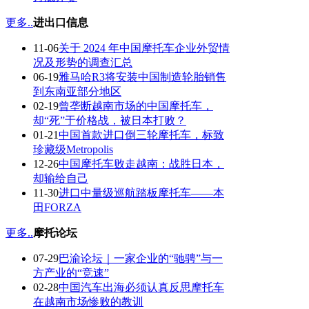
更多..
进出口信息
11-06
关于 2024 年中国摩托车企业外贸情
况及形势的调查汇总
06-19
雅马哈R3将安装中国制造轮胎销售
到东南亚部分地区
02-19
曾垄断越南市场的中国摩托车，
却“死”于价格战，被日本打败？
01-21
中国首款进口倒三轮摩托车，标致
珍藏级Metropolis
12-26
中国摩托车败走越南：战胜日本，
却输给自己
11-30
进口中量级巡航踏板摩托车——本
田FORZA
更多..
摩托论坛
07-29
巴渝论坛｜一家企业的“驰骋”与一
方产业的“竞速”
02-28
中国汽车出海必须认真反思摩托车
在越南市场惨败的教训