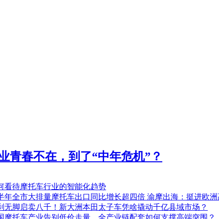
业青春不在，到了“中年危机”？
何看待摩托车行业的智能化趋势
半年全市大排量摩托车出口同比增长超四倍 渝摩出海：挺进欧洲
刹无脚启卖八千！新大洲本田太子车凭啥撬动千亿县域市场？
国摩托车产业告别低价走量，全产业链配套如何支撑高端突围？