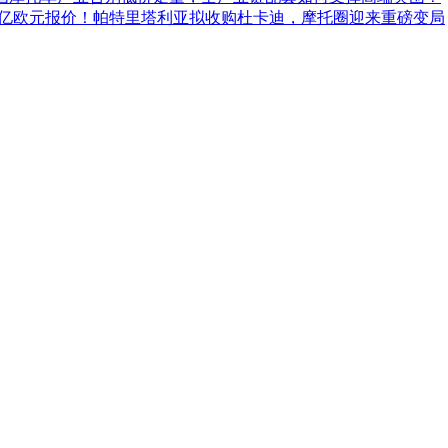
5 亿欧元报价！帕特里塔利亚拟收购杜卡迪，摩托圈迎来重磅变局