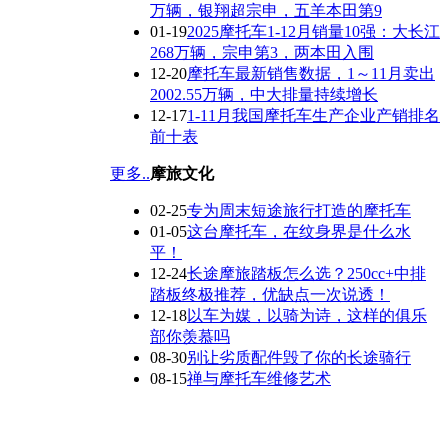
万辆，银翔超宗申，五羊本田第9
01-19
2025摩托车1-12月销量10强：大长江
268万辆，宗申第3，两本田入围
12-20
摩托车最新销售数据，1～11月卖出
2002.55万辆，中大排量持续增长
12-17
1-11月我国摩托车生产企业产销排名
前十表
更多..
摩旅文化
02-25
专为周末短途旅行打造的摩托车
01-05
这台摩托车，在纹身界是什么水
平！
12-24
长途摩旅踏板怎么选？250cc+中排
踏板终极推荐，优缺点一次说透！
12-18
以车为媒，以骑为诗，这样的俱乐
部你羡慕吗
08-30
别让劣质配件毁了你的长途骑行
08-15
禅与摩托车维修艺术