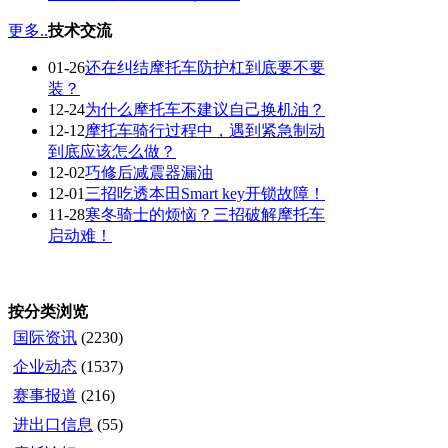
更多..
技术交流
01-26
还在纠结摩托车防护杠到底要不要
装？
12-24
为什么摩托车不建议自己换机油？
12-12
摩托车骑行过程中，遇到紧急制动
到底应该怎么做？
12-02
巧修后减震器漏油
12-01
三招吃透本田Smart key开锁故障！
11-28
寒冬骑士的烦恼？三招破解摩托车
启动难！
按分类浏览
国际资讯
(2230)
企业动态
(1537)
赛事报道
(216)
进出口信息
(55)