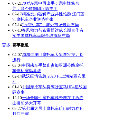
07-21
70岁左宗申再出手：宗申隆鑫合
并，能否掀翻印度霸主？
07-17
精准发力破解产业共性难题 江门蓬
江摩托车企业逆势扩张
07-14
“张雪机车”，海外市场最新布局
07-13
春风动力与布雷博达成长期合作夯
实中国摩托车品牌全球市场布局
更多..
赛事报道
04-07
2020年澳门摩托车大奖赛将按计划
进行
03-04
中国籍车手禁止参加亚洲公路摩托
车锦标赛揭幕战
02-14
武汉疫情告急 2020 F1上海站宣布延
期
01-13
中国摩托车队将驾驶宝马HP4征战国
际赛事
12-10
一场全国性摩托车越野赛在江西赤
山楼前盛大开幕
09-27
第七届大黑山摩托车矿山耐力赛10
月底开赛