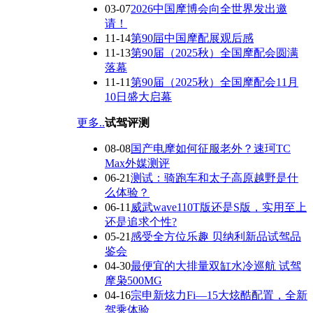
03-07
2026中国摩博会向全世界发出邀
请！
11-14
第90屇中国摩配展观后感
11-13
第90届（2025秋）全国摩配会圆满
落幕
11-11
第90届（2025秋）全国摩配会11月
10日盛大启幕
更多..
试驾评测
08-08
国产电摩如何征服老外？速珂TC
Max外媒测评
06-21
测试：骑跑车和太子高原越野是什
么体验？
06-11
威武wave110T版还是S版，实用至上
还是追求个性?
05-21
感受全方位乐趣 贝纳利新品试驾品
鉴会
04-30
最便宜的大排量双缸水冷巡航 试驾
摩枭500MG
04-16
宗申新炫力Fi—15大炫酷配置，全新
驾乘体验